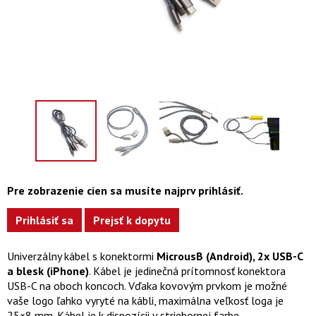
Pre zobrazenie cien sa musíte najprv prihlásiť.
Prihlásiť sa
Prejsť k dopytu
Univerzálny kábel s konektormi
MicrousB (Android), 2x USB-C
a blesk (iPhone)
. Kábel je jedinečná prítomnosť konektora
USB-C na oboch koncoch. Vďaka kovovým prvkom je možné
vaše logo ľahko vyryté na kábli, maximálna veľkosť loga je
25×8 mm. Kábel je k dispozícii v striebornej farbe.