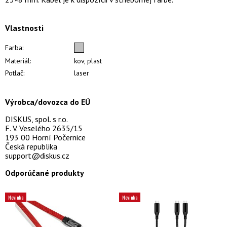
Vlastnosti
Farba:
Materiál:
kov, plast
Potlač:
laser
Výrobca/dovozca do EÚ
DISKUS, spol. s r.o.
F. V. Veselého 2635/15
193 00 Horní Počernice
Česká republika
support@diskus.cz
Odporúčané produkty
Novinka
Novinka