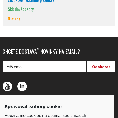
Značkové reklamné produkty
Skladové zásoby
Novinky
CHCETE DOSTÁVAŤ NOVINKY NA EMAIL?
O SPOLOČNOSTI
Spravovať súbory cookie
KONTAKTY
OCHRANA OSOBNÝCH ÚDAJOV
Používame cookies na optimalizáciu našich