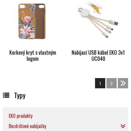
Korkový kryt s vlastným
Nabíjací USB kábel EKO 3v1
logom
UC040
1
2
>>
Typy
EKO produkty
Bezdrôtové nabíjačky