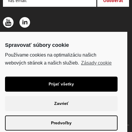
O SPOLOČNOSTI
Spravovať súbory cookie
KONTAKTY
OCHRANA OSOBNÝCH ÚDAJOV
Používame cookies na optimalizáciu našich
webových stránok a našich služieb.
Zásady cookie
DISKUS, s. r.o.
IČO: 34098861
DIČ: SK2020418224
Prijať všetky
Fakturačná adresa:
Víťazná 234, 958 04
Zavrieť
Partizánske
Predvoľby