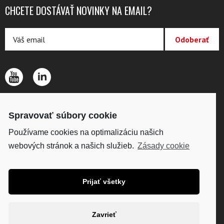
CHCETE DOSTÁVAŤ NOVINKY NA EMAIL?
O SPOLOČNOSTI
Spravovať súbory cookie
KONTAKTY
OCHRANA OSOBNÝCH ÚDAJOV
Používame cookies na optimalizáciu našich
webových stránok a našich služieb.
Zásady cookie
DISKUS, s. r.o.
IČO: 34098861
DIČ: SK2020418224
Prijať všetky
Fakturačná adresa:
Víťazná 234, 958 04
Zavrieť
Partizánske