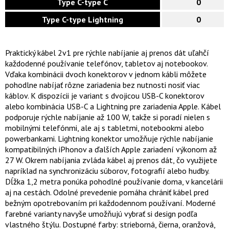
Type C-type C
0
Type C-type Lightning
0
Praktický kábel 2v1 pre rýchle nabíjanie aj prenos dát uľahčí
každodenné používanie telefónov, tabletov aj notebookov.
Vďaka kombinácii dvoch konektorov v jednom kábli môžete
pohodlne nabíjať rôzne zariadenia bez nutnosti nosiť viac
káblov. K dispozícii je variant s dvojicou USB-C konektorov
alebo kombinácia USB-C a Lightning pre zariadenia Apple. Kábel
podporuje rýchle nabíjanie až 100 W, takže si poradí nielen s
mobilnými telefónmi, ale aj s tabletmi, notebookmi alebo
powerbankami. Lightning konektor umožňuje rýchle nabíjanie
kompatibilných iPhonov a ďalších Apple zariadení výkonom až
27 W. Okrem nabíjania zvláda kábel aj prenos dát, čo využijete
napríklad na synchronizáciu súborov, fotografií alebo hudby.
Dĺžka 1,2 metra ponúka pohodlné používanie doma, v kancelárii
aj na cestách. Odolné prevedenie pomáha chrániť kábel pred
bežným opotrebovaním pri každodennom používaní. Moderné
farebné varianty navyše umožňujú vybrať si design podľa
vlastného štýlu. Dostupné farby: strieborná, čierna, oranžová,