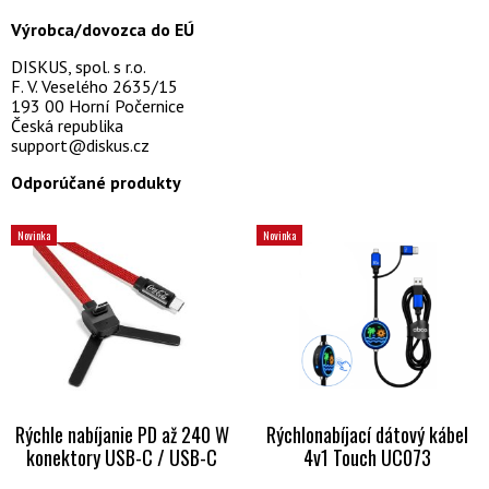
Výrobca/dovozca do EÚ
DISKUS, spol. s r.o.
F. V. Veselého 2635/15
193 00 Horní Počernice
Česká republika
support@diskus.cz
Odporúčané produkty
Novinka
Novinka
Rýchle nabíjanie PD až 240 W
Rýchlonabíjací dátový kábel
konektory USB-C / USB-C
4v1 Touch UC073