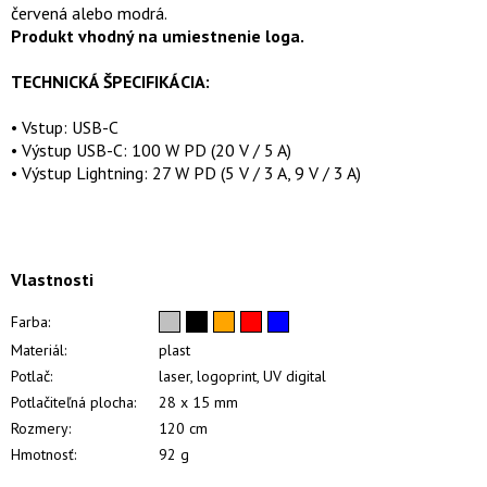
červená alebo modrá.
Produkt vhodný na umiestnenie loga.
TECHNICKÁ ŠPECIFIKÁCIA:
• Vstup: USB-C
• Výstup USB-C: 100 W PD (20 V / 5 A)
• Výstup Lightning: 27 W PD (5 V / 3 A, 9 V / 3 A)
Vlastnosti
Farba:
Materiál:
plast
Potlač:
laser, logoprint, UV digital
Potlačiteľná plocha:
28 x 15 mm
Rozmery:
120 cm
Hmotnosť:
92 g