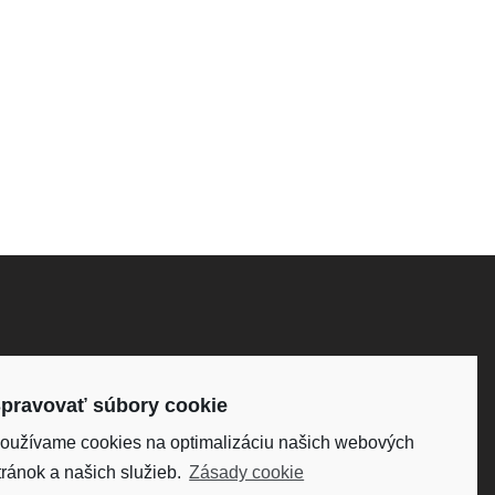
H
DISKUS, s. r.o.
IČO: 34098861
pravovať súbory cookie
DIČ: SK2020418224
oužívame cookies na optimalizáciu našich webových
Fakturačná adresa:
tránok a našich služieb.
Zásady cookie
Víťazná 234, 958 04