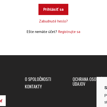
Zabudnuté heslo?
Ešte nemáte účet?
Registrujte sa
O SPOLOČNOSTI
OCHRANA OSOBNÝC
ÚDAJOV
KONTAKTY
S
P
s