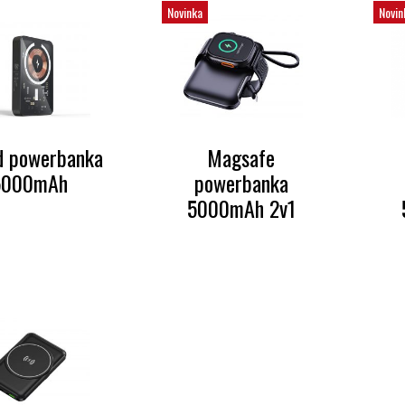
Novinka
Novin
d powerbanka
Magsafe
5000mAh
powerbanka
5000mAh 2v1