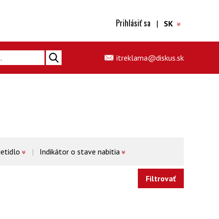
Prihlásiť sa
|
SK
itreklama@diskus.sk
ietidlo
Indikátor o stave nabitia