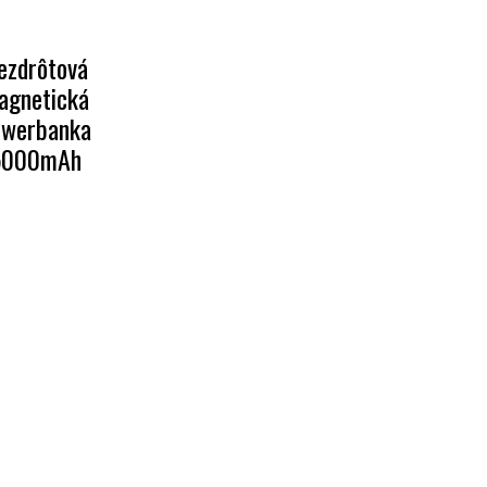
ezdrôtová
agnetická
owerbanka
5000mAh