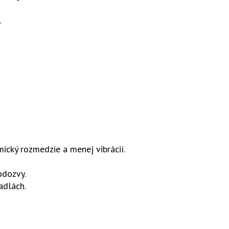
.
ický rozmedzie a menej vibrácií.
odozvy.
adlách.