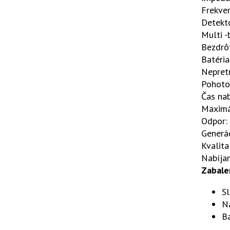
Frekve
Detekto
Multi 
Bezdrô
Batéria
Nepretr
Pohoto
Čas nab
Maximá
Odpor:
Generác
Kvalit
Nabíjan
Zabale
S
N
B