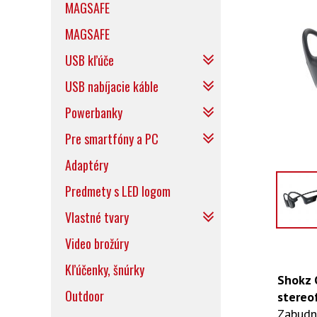
MAGSAFE
MAGSAFE
USB kľúče
USB nabíjacie káble
Powerbanky
Pre smartfóny a PC
Adaptéry
Predmety s LED logom
Vlastné tvary
Video brožúry
Kľúčenky, šnúrky
Shokz 
Outdoor
stereo
Zabudni