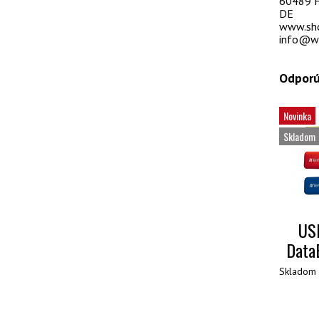
60489 F
DE
www.sh
info@ws
Odporú
Novinka
Skladom
USB
Data
Skladom 