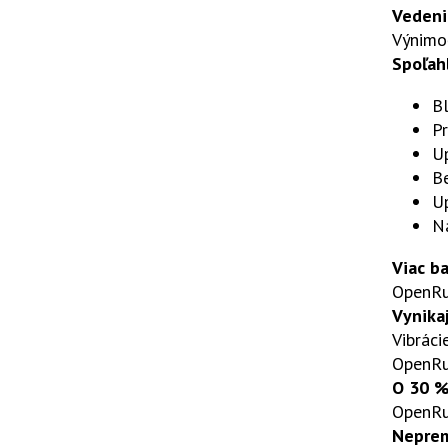
Vedeni
Výnimoč
Spoľah
Bl
P
Up
Be
Up
N
Viac ba
OpenRun
Vynika
Vibráci
OpenRun
O 30 %
OpenRu
Neprem