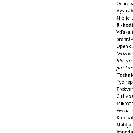
Ochrana
Výstrah
Nie je 
8 -hodi
Vďaka 8
prehráv
OpenRun
*Poznám
hlasito
prostre
Technic
Typ re
Frekven
Citlivo
Mikrof
Verzia
Kompati
Nabíjac
Impeda