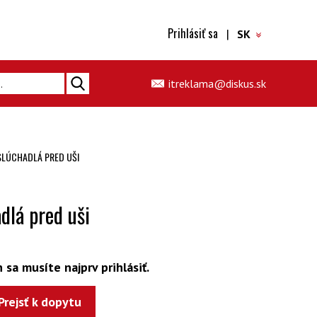
Prihlásiť sa
|
SK
itreklama@diskus.sk
SLÚCHADLÁ PRED UŠI
dlá pred uši
 sa musíte najprv prihlásiť.
Prejsť k dopytu