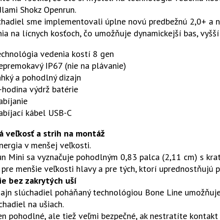
dlami Shokz Openrun.
hadiel sme implementovali úplne novú predbežnú 2,0+ a na
ia na lícnych kosťoch, čo umožňuje dynamickejší bas, vyšší
echnológia vedenia kostí 8 gen
epremokavý IP67 (nie na plávanie)
ahký a pohodlný dizajn
-hodina výdrž batérie
abíjanie
abíjací kábel USB-C
á veľkosť a strih na montáž
nergia v menšej veľkosti.
 Mini sa vyznačuje pohodlným 0,83 palca (2,11 cm) s krat
 pre menšie veľkosti hlavy a pre tých, ktorí uprednostňujú pr
ie bez zakrytých uší
zajn slúchadiel poháňaný technológiou Bone Line umožňuj
chadiel na ušiach.
en pohodlné, ale tiež veľmi bezpečné, ak nestratíte kontakt