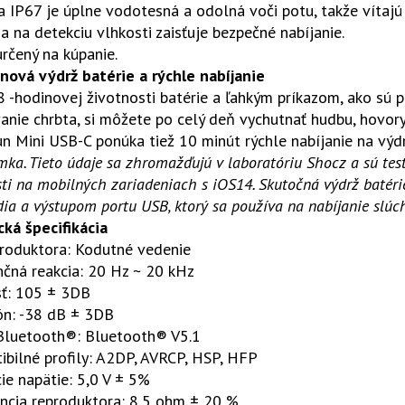
 IP67 je úplne vodotesná a odolná voči potu, takže vítajú 
a na detekciu vlhkosti zaisťuje bezpečné nabíjanie.
určený na kúpanie.
nová výdrž batérie a rýchle nabíjanie
 -hodinovej životnosti batérie a ľahkým príkazom, ako sú p
anie chrbta, si môžete po celý deň vychutnať hudbu, hovory
 Mini USB-C ponúka tiež 10 minút rýchle nabíjanie na výdrž
ka. Tieto údaje sa zhromažďujú v laboratóriu Shocz a sú t
sti na mobilných zariadeniach s iOS14. Skutočná výdrž batér
dia a výstupom portu USB, ktorý sa používa na nabíjanie slúch
ká špecifikácia
produktora: Kodutné vedenie
čná reakcia: 20 Hz ~ 20 kHz
sť: 105 ± 3DB
ón: -38 dB ± 3DB
 Bluetooth®: Bluetooth® V5.1
bilné profily: A2DP, AVRCP, HSP, HFP
ie napätie: 5,0 V ± 5%
ncia reproduktora: 8,5 ohm ± 20 %