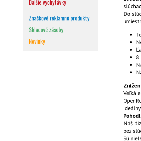
Dalšie vychytávky
slúcha
Do slúc
Značkové reklamné produkty
umiestn
Skladové zásoby
T
Novinky
N
Ľ
8 
N
N
Znížen
Veľká e
OpenRun
ideálny
Pohodl
Náš di
bez slú
Sú niel