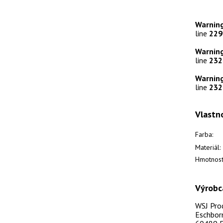
Warnin
line
229
Warnin
line
232
Warnin
line
232
Vlastn
Farba:
Materiál:
Hmotnosť
Výrobc
WSJ Pro
Eschbor