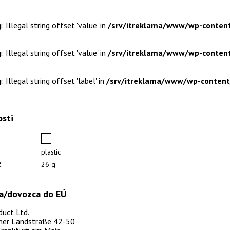
g
: Illegal string offset 'value' in
/srv/itreklama/www/wp-content
g
: Illegal string offset 'value' in
/srv/itreklama/www/wp-content
g
: Illegal string offset 'label' in
/srv/itreklama/www/wp-content/
osti
plastic
:
26 g
a/dovozca do EÚ
duct Ltd.
ner Landstraße 42-50