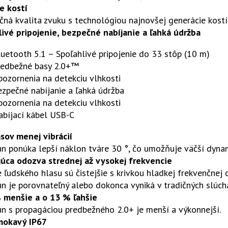
e kostí
ná kvalita zvuku s technológiou najnovšej generácie kostí
livé pripojenie, bezpečné nabíjanie a ľahká údržba
uetooth 5.1 – Spoľahlivé pripojenie do 33 stôp (10 m)
redbežné basy 2.0+™
ozornenia na detekciu vlhkosti
zpečné nabíjanie a ľahká údržba
ozornenia na detekciu vlhkosti
abíjací kábel USB-C
sov menej vibrácií
 ponúka lepší náklon tváre 30 °, čo umožňuje väčší dynam
júca odozva strednej až vysokej frekvencie
e ľudského hlasu sú čistejšie s krivkou hladkej frekvenčnej 
 je porovnateľný alebo dokonca vyniká v tradičných slúch
 menšie a o 13 % ľahšie
n s propagáciou predbežného 2.0+ je menší a výkonnejší.
okavý IP67