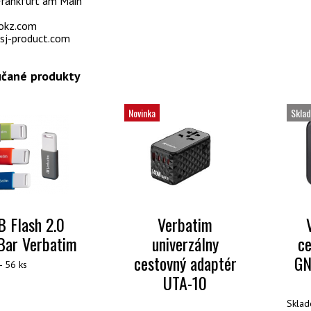
rankfurt am Main
okz.com
j-product.com
čané produkty
Novinka
Skla
 Flash 2.0
Verbatim
Bar Verbatim
univerzálny
ce
cestovný adaptér
GN
- 56 ks
UTA-10
Sklad