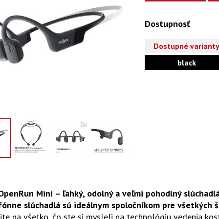
Dostupnosť
Dostupné variant
black
OpenRun Mini – ľahký, odolný a veľmi pohodlný slúchadlá
fónne slúchadlá sú ideálnym spoločníkom pre všetkých š
te na všetko, čo ste si mysleli na technológiu vedenia kos