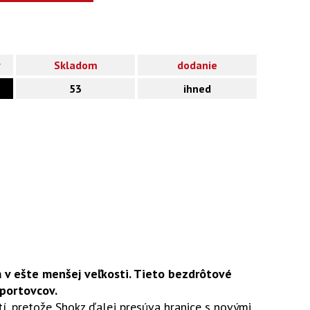
y
Skladom
dodanie
53
ihned
 v ešte menšej veľkosti. Tieto bezdrôtové
portovcov.
tí, pretože Shokz ďalej presúva hranice s novými