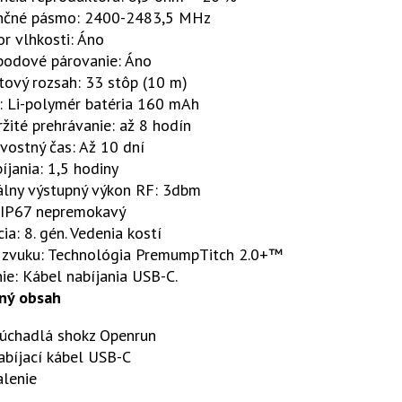
nčné pásmo: 2400-2483,5 MHz
r vlhkosti: Áno
-bodové párovanie: Áno
tový rozsah: 33 stôp (10 m)
: Li-polymér batéria 160 mAh
žité prehrávanie: až 8 hodín
vostný čas: Až 10 dní
íjania: 1,5 hodiny
lny výstupný výkon RF: 3dbm
 IP67 nepremokavý
ia: 8. gén. Vedenia kostí
a zvuku: Technológia PremumpTitch 2.0+™
ie: Kábel nabíjania USB-C.
ný obsah
lúchadlá shokz Openrun
abíjací kábel USB-C
alenie