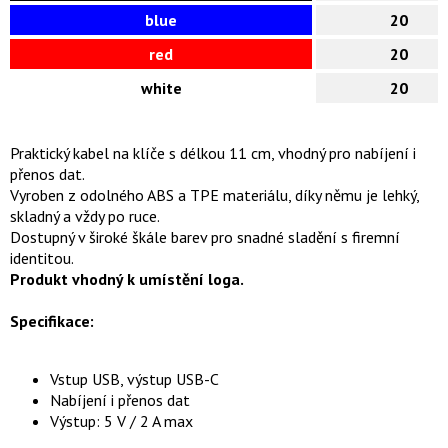
blue
20
red
20
white
20
Praktický kabel na klíče s délkou 11 cm, vhodný pro nabíjení i
přenos dat.
Vyroben z odolného ABS a TPE materiálu, díky němu je lehký,
skladný a vždy po ruce.
Dostupný v široké škále barev pro snadné sladění s firemní
identitou.
Produkt vhodný k umístění loga.
Specifikace:
Vstup USB, výstup USB-C
Nabíjení i přenos dat
Výstup: 5 V / 2 A max