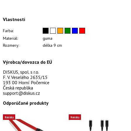
Vlastnosti
Farba:
Materiál:
guma
Rozmery:
délka 9 cm
Výrobca/dovozca do EÚ
DISKUS, spol. s r.o.
F. V. Veselého 2635/15
193 00 Horní Počernice
Česká republika
support@diskus.cz
Odporúčané produkty
Novinka
Novinka