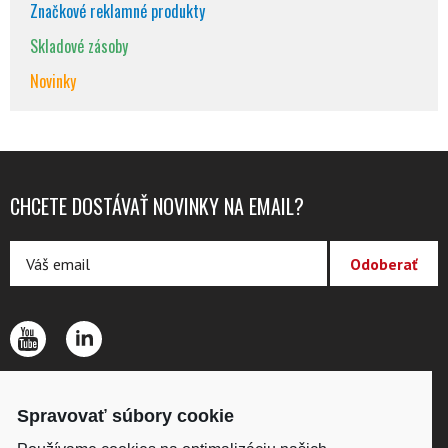
Značkové reklamné produkty
Skladové zásoby
Novinky
CHCETE DOSTÁVAŤ NOVINKY NA EMAIL?
O SPOLOČNOSTI
Spravovať súbory cookie
KONTAKTY
OCHRANA OSOBNÝCH ÚDAJOV