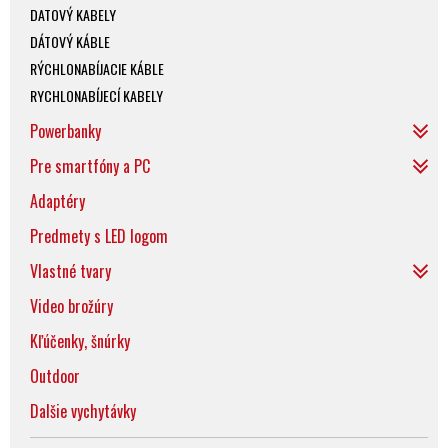
DATOVÝ KABELY
DÁTOVÝ KÁBLE
RÝCHLONABÍJACIE KÁBLE
RYCHLONABÍJECÍ KABELY
Powerbanky
Pre smartfóny a PC
Adaptéry
Predmety s LED logom
Vlastné tvary
Video brožúry
Kľúčenky, šnúrky
Outdoor
Dalšie vychytávky