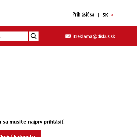
Prihlásiť sa
|
SK
itreklama@diskus.sk
 sa musíte najprv prihlásiť.
Prejsť k dopytu