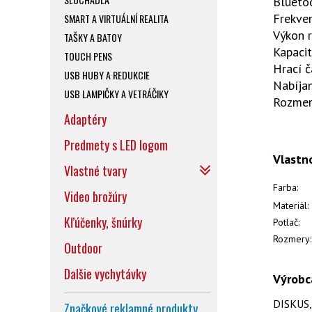
Bluetoo
Frekve
SMART A VIRTUÁLNÍ REALITA
Výkon 
TAŠKY A BATOY
Kapaci
TOUCH PENS
Hrací č
USB HUBY A REDUKCIE
Nabíjan
USB LAMPIČKY A VETRÁČIKY
Rozme
Adaptéry
Predmety s LED logom
Vlastn
Vlastné tvary
Farba:
Video brožúry
Materiál:
Kľúčenky, šnúrky
Potlač:
Rozmery:
Outdoor
Dalšie vychytávky
Výrobc
DISKUS, s
Značkové reklamné produkty