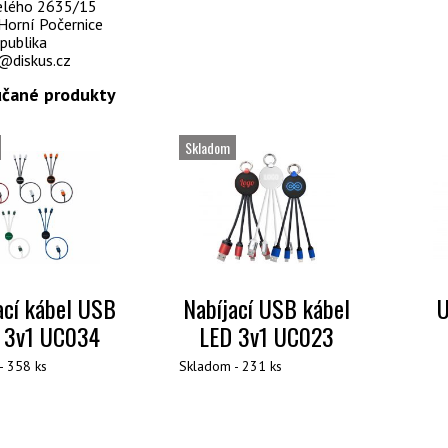
selého 2635/15
Horní Počernice
publika
@diskus.cz
čané produkty
Skladom
ací kábel USB
Nabíjací USB kábel
U
 3v1 UC034
LED 3v1 UC023
- 358 ks
Skladom - 231 ks