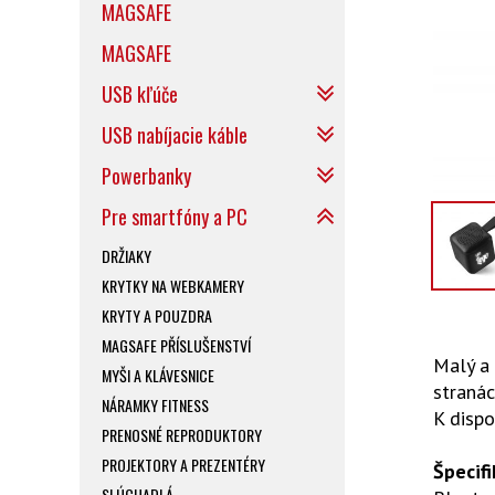
MAGSAFE
MAGSAFE
USB kľúče
USB nabíjacie káble
Powerbanky
Pre smartfóny a PC
DRŽIAKY
KRYTKY NA WEBKAMERY
KRYTY A POUZDRA
MAGSAFE PŘÍSLUŠENSTVÍ
Malý a
MYŠI A KLÁVESNICE
straná
NÁRAMKY FITNESS
K dispo
PRENOSNÉ REPRODUKTORY
PROJEKTORY A PREZENTÉRY
Špecifi
SLÚCHADLÁ