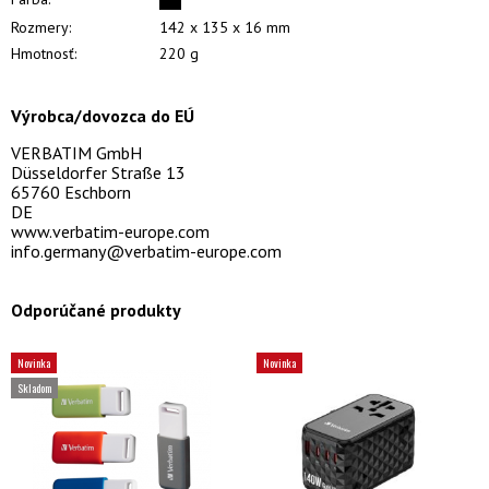
Rozmery:
142 x 135 x 16 mm
Hmotnosť:
220 g
Výrobca/dovozca do EÚ
VERBATIM GmbH
Düsseldorfer Straße 13
65760 Eschborn
DE
www.verbatim-europe.com
info.germany@verbatim-europe.com
Odporúčané produkty
Novinka
Novinka
Skladom