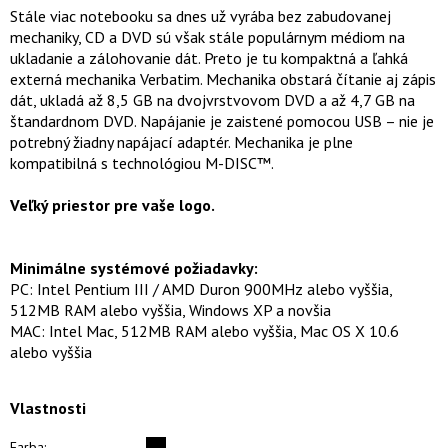
Stále viac notebooku sa dnes už vyrába bez zabudovanej
mechaniky, CD a DVD sú však stále populárnym médiom na
ukladanie a zálohovanie dát. Preto je tu kompaktná a ľahká
externá mechanika Verbatim. Mechanika obstará čítanie aj zápis
dát, ukladá až 8,5 GB na dvojvrstvovom DVD a až 4,7 GB na
štandardnom DVD. Napájanie je zaistené pomocou USB – nie je
potrebný žiadny napájací adaptér. Mechanika je plne
kompatibilná s technológiou M-DISC™.
Veľký priestor pre vaše logo.
Minimálne systémové požiadavky:
PC: Intel Pentium III / AMD Duron 900MHz alebo vyššia,
512MB RAM alebo vyššia, Windows XP a novšia
MAC: Intel Mac, 512MB RAM alebo vyššia, Mac OS X 10.6
alebo vyššia
Vlastnosti
Farba: