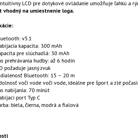
Intuitívny LCD pre dotykové ovládanie umožňuje ľahkú a rýc
t vhodný na umiestnenie loga.
kácie:
uetooth: v5.1
abíjacia kapacita: 300 mAh
apacita pre slúchadlá: 30 mAh
s prehrávania hudby: až 6 hodín
D požaduje jasný zvuk
zdialenosť Bluetooth: 15 – 20 m
olnosť voči vode voči vode, ideálne pre šport a zlé počasi
s nabíjania: 70 minút
bíjací port Typ C
rba: biela, čierna, modrá a fialová
osti