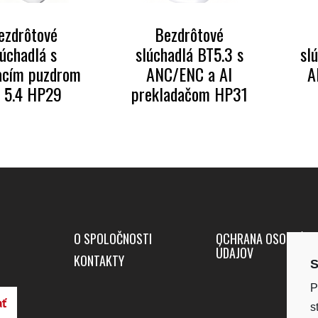
ezdrôtové
Bezdrôtové
lúchadlá s
slúchadlá BT5.3 s
sl
acím puzdrom
ANC/ENC a AI
A
 5.4 HP29
prekladačom HP31
O SPOLOČNOSTI
OCHRANA OSOBNÝC
ÚDAJOV
KONTAKTY
S
P
s