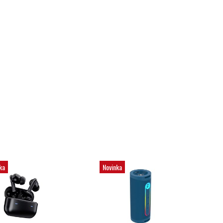
ka
Novinka